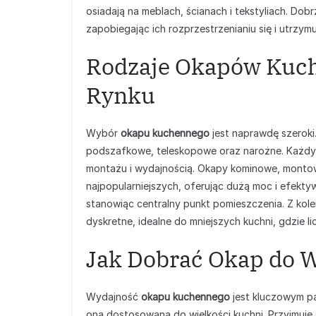
osiadają na meblach, ścianach i tekstyliach. Do
zapobiegając ich rozprzestrzenianiu się i utrzym
Rodzaje Okapów Kuc
Rynku
Wybór
okapu kuchennego
jest naprawdę szerok
podszafkowe, teleskopowe oraz narożne. Każdy z
montażu i wydajnością. Okapy kominowe, montow
najpopularniejszych, oferując dużą moc i efek
stanowiąc centralny punkt pomieszczenia. Z kol
dyskretne, idealne do mniejszych kuchni, gdzie l
Jak Dobrać Okap do W
Wydajność
okapu kuchennego
jest kluczowym p
ona dostosowana do wielkości kuchni. Przyjmuje 