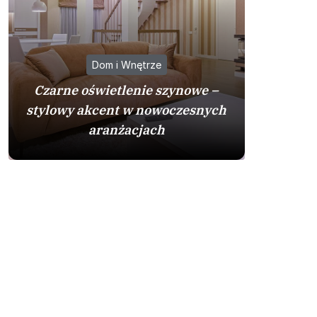
Dom i Wnętrze
Czarne oświetlenie szynowe –
Jak dopa
stylowy akcent w nowoczesnych
do stylu
aranżacjach
po kla