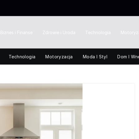
Biznes i Finanse
Zdrowie i Uroda
Technologia
Motoryz
Technologia
Motoryzacja
Moda I Styl
Dom I Wn