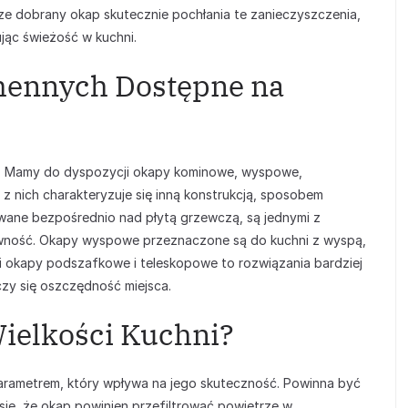
brze dobrany okap skutecznie pochłania te zanieczyszczenia,
ując świeżość w kuchni.
hennych Dostępne na
i. Mamy do dyspozycji okapy kominowe, wyspowe,
 nich charakteryzuje się inną konstrukcją, sposobem
ane bezpośrednio nad płytą grzewczą, są jednymi z
tywność. Okapy wyspowe przeznaczone są do kuchni z wyspą,
ei okapy podszafkowe i teleskopowe to rozwiązania bardziej
iczy się oszczędność miejsca.
ielkości Kuchni?
arametrem, który wpływa na jego skuteczność. Powinna być
się, że okap powinien przefiltrować powietrze w