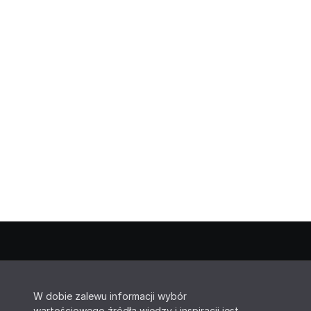
W dobie zalewu informacji wybór
wartościowego źródła wiedzy i inspiracji jest