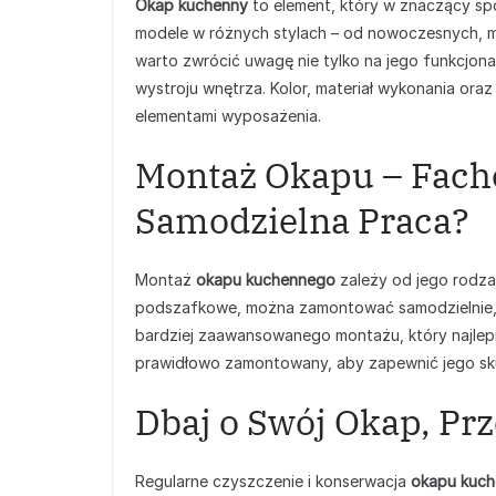
Okap kuchenny
to element, który w znaczący spo
modele w różnych stylach – od nowoczesnych, min
warto zwrócić uwagę nie tylko na jego funkcjona
wystroju wnętrza. Kolor, materiał wykonania or
elementami wyposażenia.
Montaż Okapu – Fach
Samodzielna Praca?
Montaż
okapu kuchennego
zależy od jego rodzaju
podszafkowe, można zamontować samodzielnie, ko
bardziej zaawansowanego montażu, który najlepie
prawidłowo zamontowany, aby zapewnić jego sku
Dbaj o Swój Okap, Pr
Regularne czyszczenie i konserwacja
okapu kuc