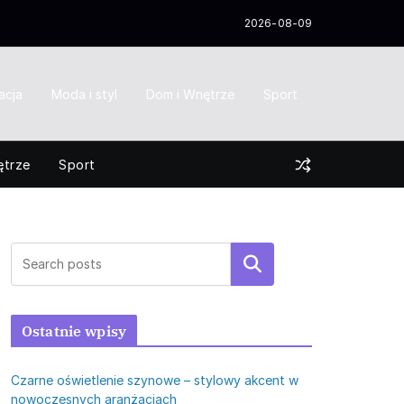
2026-08-09
acja
Moda i styl
Dom i Wnętrze
Sport
ętrze
Sport
Szukaj
Ostatnie wpisy
Czarne oświetlenie szynowe – stylowy akcent w
nowoczesnych aranżacjach