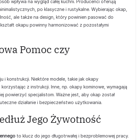
sób wpływa na wygląd całej kuchni. Producenci oferują
imalistycznych, po klasyczne i rustykalne. Wybierając okap,
lność, ale także na design, który powinien pasować do
az kształt okapu powinny harmonizować z pozostałymi
owa Pomoc czy
 i konstrukcji. Niektóre modele, takie jak okapy
rzystając z instrukcji. Inne, np. okapy kominowe, wymagają
j powierzyć specjalistom. Ważne jest, aby okap został
teczne działanie i bezpieczeństwo użytkowania.
zedłuż Jego Żywotność
hennego
to klucz do jego długotrwałej i bezproblemowej pracy.