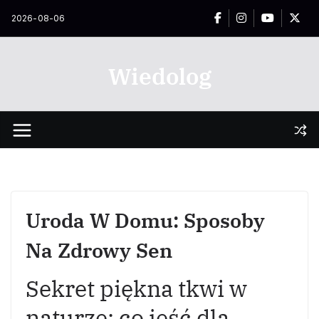
Przejdź
2026-08-06
do
treści
Wiedolog
Uroda W Domu: Sposoby
Na Zdrowy Sen
Sekret piękna tkwi w
naturze: co jeść dla