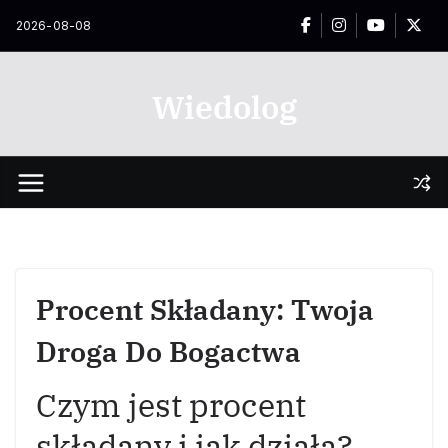
Przejdź
2026-08-08
do
treści
Wiedolog
Procent Składany: Twoja
Droga Do Bogactwa
Czym jest procent
składany i jak działa?