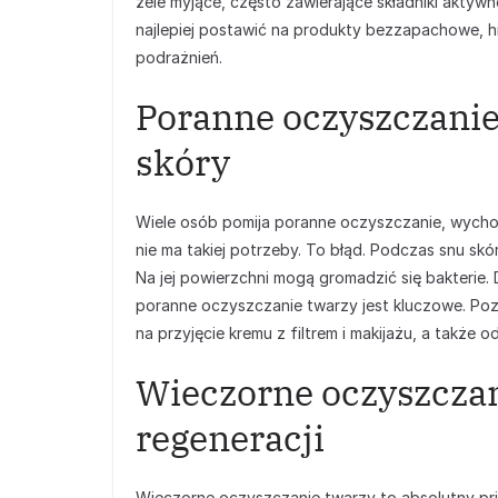
żele myjące, często zawierające składniki aktyw
najlepiej postawić na produkty bezzapachowe, hi
podrażnień.
Poranne oczyszczanie 
skóry
Wiele osób pomija poranne oczyszczanie, wychod
nie ma takiej potrzeby. To błąd. Podczas snu skór
Na jej powierzchni mogą gromadzić się bakterie. D
poranne oczyszczanie twarzy jest kluczowe. Po
na przyjęcie kremu z filtrem i makijażu, a także 
Wieczorne oczyszczan
regeneracji
Wieczorne oczyszczanie twarzy to absolutny prior