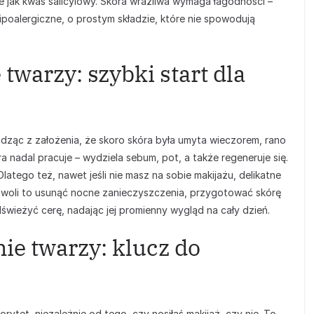
ne jak kwas salicylowy. Skóra wrażliwa wymaga łagodności –
poalergiczne, o prostym składzie, które nie spowodują
twarzy: szybki start dla
ząc z założenia, że skoro skóra była umyta wieczorem, rano
a nadal pracuje – wydziela sebum, pot, a także regeneruje się.
latego też, nawet jeśli nie masz na sobie makijażu, delikatne
zwoli to usunąć nocne zanieczyszczenia, przygotować skórę
odświeżyć cerę, nadając jej promienny wygląd na cały dzień.
ie twarzy: klucz do
ytet, niezależnie od tego, czy nosiłaś makijaż, czy nie. To