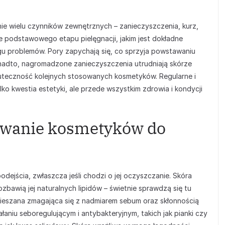
nie wielu czynników zewnętrznych – zanieczyszczenia, kurz,
ie podstawowego etapu pielęgnacji, jakim jest dokładne
u problemów. Pory zapychają się, co sprzyja powstawaniu
nadto, nagromadzone zanieczyszczenia utrudniają skórze
skuteczność kolejnych stosowanych kosmetyków. Regularne i
ko kwestia estetyki, ale przede wszystkim zdrowia i kondycji
sowanie kosmetyków do
dejścia, zwłaszcza jeśli chodzi o jej oczyszczanie. Skóra
ozbawią jej naturalnych lipidów – świetnie sprawdzą się tu
i mieszana zmagająca się z nadmiarem sebum oraz skłonnością
aniu seboregulującym i antybakteryjnym, takich jak pianki czy