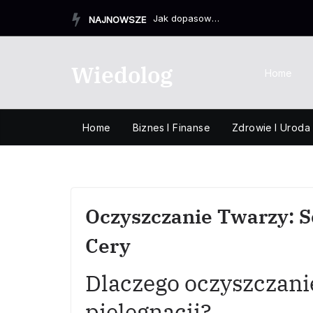
Przejdź
Jak dopasować biurko drewniane do stylu wnętrza – od lof...
NAJNOWSZE
do
treści
Wiedolog
Home
Home
Biznes I Finanse
Zdrowie I Uroda
Oczyszczanie Twarzy: S
Cery
Dlaczego oczyszczani
pielęgnacji?