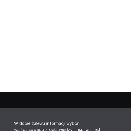
W dobie zalewu informacji wybór
wartościowego źródła wiedzy i inspiracji jest