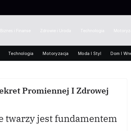
Biznes i Finanse
Zdrowie i Uroda
Technologia
Motoryz
Technologia
Motoryzacja
Moda I Styl
Dom I Wn
ekret Promiennej I Zdrowej
e twarzy jest fundamentem