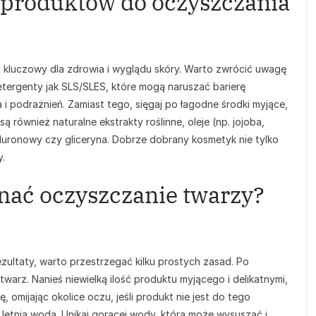
produktów do oczyszczania
kluczowy dla zdrowia i wyglądu skóry. Warto zwrócić uwagę
detergenty jak SLS/SLES, które mogą naruszać barierę
i podrażnień. Zamiast tego, sięgaj po łagodne środki myjące,
 również naturalne ekstrakty roślinne, oleje (np. jojoba,
ialuronowy czy gliceryna. Dobrze dobrany kosmetyk nie tylko
y.
nać oczyszczanie twarzy?
zultaty, warto przestrzegać kilku prostych zasad. Po
twarz. Nanieś niewielką ilość produktu myjącego i delikatnymi,
 omijając okolice oczu, jeśli produkt nie jest do tego
letnią wodą. Unikaj gorącej wody, która może wysuszać i