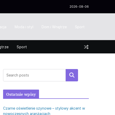
2026-08-06
acja
Moda i styl
Dom i Wnętrze
Sport
ętrze
Sport
Szukaj
Ostatnie wpisy
Czarne oświetlenie szynowe – stylowy akcent w
nowoczesnych aranżacjach