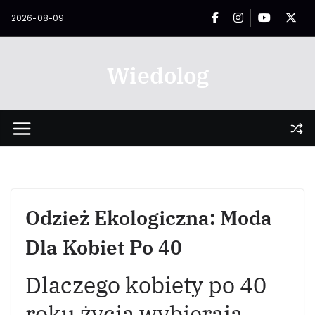
Przejdź
2026-08-09
do
treści
Wiedolog
Odzież Ekologiczna: Moda
Dla Kobiet Po 40
Dlaczego kobiety po 40
roku życia wybierają