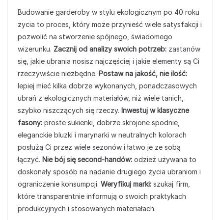
Budowanie garderoby w stylu ekologicznym po 40 roku
życia to proces, który może przynieść wiele satysfakcji i
pozwolić na stworzenie spójnego, świadomego
wizerunku.
Zacznij od analizy swoich potrzeb:
zastanów
się, jakie ubrania nosisz najczęściej i jakie elementy są Ci
rzeczywiście niezbędne.
Postaw na jakość, nie ilość:
lepiej mieć kilka dobrze wykonanych, ponadczasowych
ubrań z ekologicznych materiałów, niż wiele tanich,
szybko niszczących się rzeczy.
Inwestuj w klasyczne
fasony:
proste sukienki, dobrze skrojone spodnie,
eleganckie bluzki i marynarki w neutralnych kolorach
posłużą Ci przez wiele sezonów i łatwo je ze sobą
łączyć.
Nie bój się second-handów:
odzież używana to
doskonały sposób na nadanie drugiego życia ubraniom i
ograniczenie konsumpcji.
Weryfikuj marki:
szukaj firm,
które transparentnie informują o swoich praktykach
produkcyjnych i stosowanych materiałach.